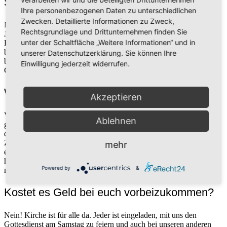
Seid ihr eine Sekte?
Ihre personenbezogenen Daten zu unterschiedlichen
Zwecken. Detaillierte Informationen zu Zweck,
Nein, wir sind eine protestantische Freikirche, die im 19.
Rechtsgrundlage und Drittunternehmen finden Sie
Jahrhundert in den USA ihren
Ursprung
hat. Unser Name nimmt
unter der Schaltfläche „Weitere Informationen“ und in
Bezug darauf, dass wir als „Siebenten-Tags-Adventisten“ an die
baldige Wiederkunft Jesu auf diese Erde glauben und den nach
unserer Datenschutzerklärung. Sie können Ihre
biblischer Zählung siebten Tag der Woche, den Sabbat, als den von
Einwilligung jederzeit widerrufen.
Gott eingesetzten Ruhetag feiern.
Was ist eigentlich dieses Potluck?
Akzeptieren
Vielleicht hast du schon selbst erlebt, dass die besten Gespräche bei
Ablehnen
gutem Essen stattfinden. Deshalb treffen wir uns regelmäßig nach
dem Gottesdienst zum gemeinsamen Mittagessen und verbringen
Zeit zusammen. Damit nicht einer alles vorbereiten muss, bringt
mehr
einfach jeder etwas mit. Und voilà: ein Potluck [pɑtˌlʌk]). Du bist
herzlich zum Essen eingeladen, auch wenn du mal nichts
Powered by
&
mitgebracht hast!
Kostet es Geld bei euch vorbeizukommen?
Nein! Kirche ist für alle da. Jeder ist eingeladen, mit uns den
Gottesdienst am Samstag zu feiern und auch bei unseren anderen