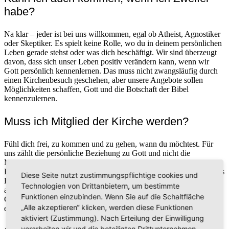
habe?
Na klar – jeder ist bei uns willkommen, egal ob Atheist, Agnostiker
oder Skeptiker. Es spielt keine Rolle, wo du in deinem persönlichen
Leben gerade stehst oder was dich beschäftigt. Wir sind überzeugt
davon, dass sich unser Leben positiv verändern kann, wenn wir
Gott persönlich kennenlernen. Das muss nicht zwangsläufig durch
einen Kirchenbesuch geschehen, aber unsere Angebote sollen
Möglichkeiten schaffen, Gott und die Botschaft der Bibel
kennenzulernen.
Muss ich Mitglied der Kirche werden?
Fühl dich frei, zu kommen und zu gehen, wann du möchtest. Für
uns zählt die persönliche Beziehung zu Gott und nicht die
Mitgliedschaft in einer Kirche. Wir haben erlebt, dass das
Engagement in einer Kirche mit den persönlichen Erfahrungen eines
Diese Seite nutzt zustimmungspflichtige cookies und
Einzelnen mit Gott zusammenhängt. Weil die Gemeinschaft mit
Technologien von Drittanbietern, um bestimmte
anderen Gläubigen für uns einen hohen Stellenwert hat und uns im
Funktionen einzubinden. Wenn Sie auf die Schaltfläche
Glauben stärkt, ist es uns wichtig, unsere Zeit für die Kirche
„Alle akzeptieren“ klicken, werden diese Funktionen
einzusetzen.
aktiviert (Zustimmung). Nach Erteilung der Einwilligung
verarbeiten wir und die beteiligten Drittunternehmen