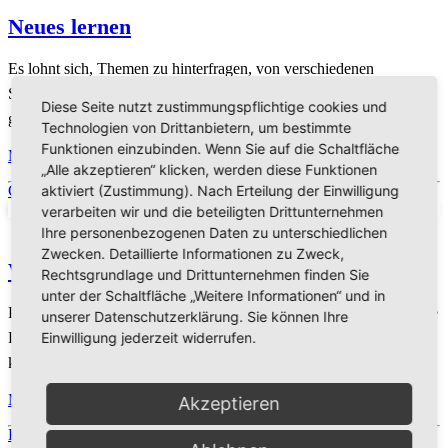
Neues lernen
Es lohnt sich, Themen zu hinterfragen, von verschiedenen
Standpunkten aus zu betrachten und neue Erkenntnisse zu
Diese Seite nutzt zustimmungspflichtige cookies und
gewinnen.
Technologien von Drittanbietern, um bestimmte
Funktionen einzubinden. Wenn Sie auf die Schaltfläche
Mehr
„Alle akzeptieren“ klicken, werden diese Funktionen
Gesundheit
aktiviert (Zustimmung). Nach Erteilung der Einwilligung
verarbeiten wir und die beteiligten Drittunternehmen
Ihre personenbezogenen Daten zu unterschiedlichen
Zwecken. Detaillierte Informationen zu Zweck,
Wertvoll leben
Rechtsgrundlage und Drittunternehmen finden Sie
unter der Schaltfläche „Weitere Informationen“ und in
Praktische und ganzheitliche Gesundheitsprinzipien bieten hilfreiche
unserer Datenschutzerklärung. Sie können Ihre
Einwilligung jederzeit widerrufen.
Lösungen an, wie Sie Ihr Leben neu entdecken und bereichern
können.
Mehr
Akzeptieren
Kinder